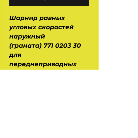
Шарнир равных
угловых скоростей
наружный
(граната) 771 0203 30
для
переднеприводных
автомобилей Ваз
2108, 2109, 21099, 2113,
2114, 2115, 2110, 2111, 2112,
2170, 1118.
Производитель - FAG -
Германия. Размеры -
ДхШхВ - 0,11х0,115х0,255
м. Вес - 1,9 кг.