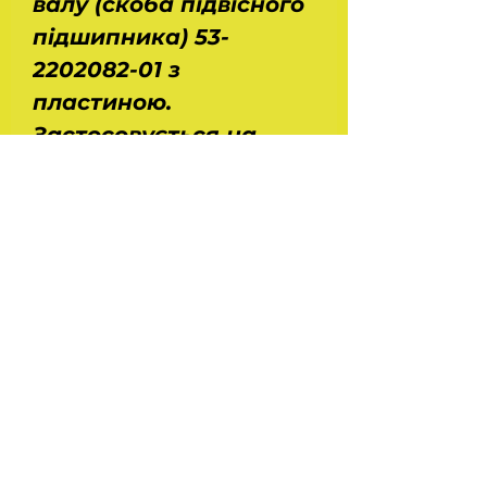
валу (скоба підвісного
підшипника) 53-
2202082-01 з
пластиною.
Застосовується на
автомобілях Газ 53,
3306, 3307, 3309, 33104
Валдай, Зіл 130,
автобусах Паз 672,
3502. Розміри: ДхШхВ -
0,26х0,16х0,05 м.
На головну
Україна Харків