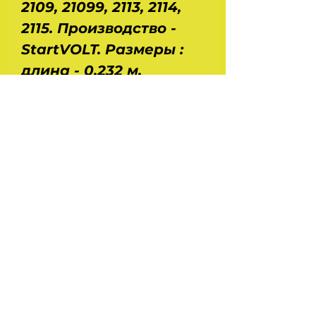
2109, 21099, 2113, 2114,
2115. Производство -
StartVOLT. Размеры :
длина - 0,232 м,
диаметр - 0,08 м.
Напряжение - 12 В.
Мощность - 1,55 кВт.
Вес - 3,85 кг. Диапазон
рабочих температур : -
50 / + 45 градусов С.
На головну
Україна Харків
ilinafaya@gmail.com