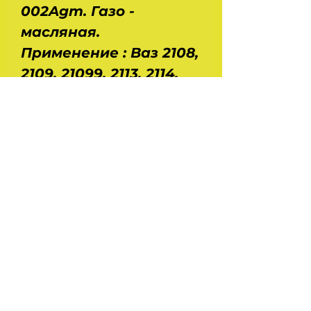
002Agm. Газо -
масляная.
Применение : Ваз 2108,
2109, 21099, 2113, 2114,
2115. Размеры : длина -
0,5 м, ширина - 0,2 м,
высота - 0,2 м. Вес - 5
кг. Производство -
ССД. Цена за одну
штуку.
На головну
Україна Харків