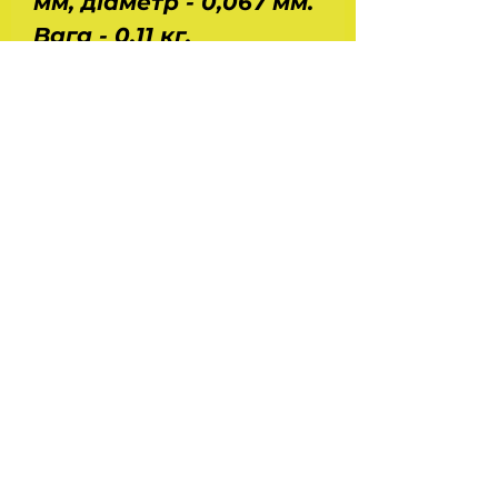
мм, діаметр - 0,067 мм.
Вага - 0,11 кг.
Застосування: Газ 3110,
31105, 3302, 2217, 2752,
2705, 3221, 3102, 2410,
МАЗ 5335, 5432, 5516,
6422, КрАЗ 250, 255,
260, 6510, трактор К700
з двиг. ЯМЗ 8401.10,
8423.10 ЗіЛ 4314, УРАЛ
з двиг. КАМАЗ 741.
Призводство - ПРАМ.
Оригінал.
На головну