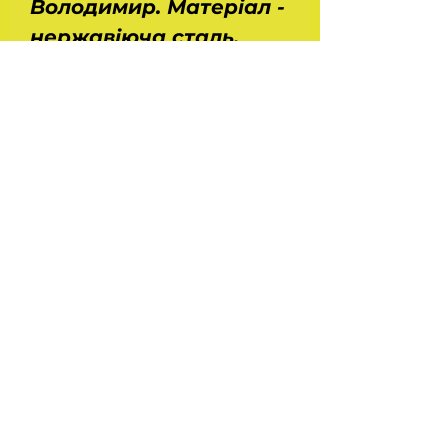
Володимир. Матеріал -
нержавіюча сталь.
Розміри: довжина - 100
мм, діаметр - 70 мм.
Характеристики:
температура відкриття
- 82 градС, хід клапана
- не менше 8,5 мм, час
спрацьовування - не
більше 60 секунд. Вага
- 0,1 кг. Гумовий
ущільнювач в
комплекті. Оригінал.
На головну