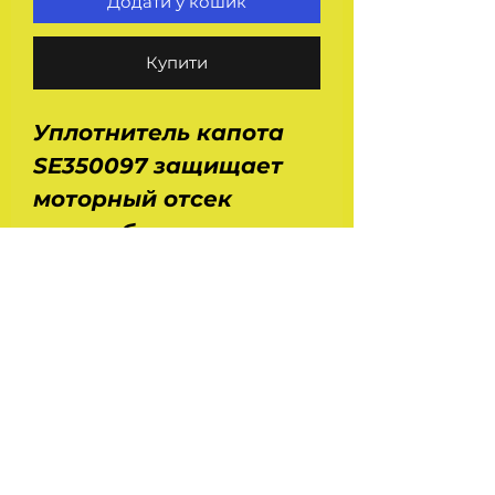
Додати у кошик
Купити
Уплотнитель капота
SE350097 защищает
моторный отсек
автомобиля от воды,
пыли, грязи,
дорожного
мусора. Применение :
Ваз 2121, 21213, 21214,
2131. Длина - 1,55 м.
Производство - ASR -
Чехия.