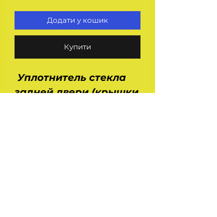
Додати у кошик
Купити
Уплотнитель стекла
задней двери (крышки
багажника) SE350009.
Применение : Ваз 2108,
2109, 2113, 2114.
Размеры : 1400Х650
мм. Вес - 1 кг.
Производство - ASR -
Чехия.