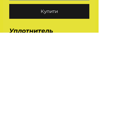
Купити
Уплотнитель
багажника (задней
двери) SE350022
автомобилей Ваз 2105,
2107, 2108, 2109, 2113,
2114, 2115. Длина - 4 м.
Производство - ASR
На головну
Україна Харків
ilinafaya@gmail.com