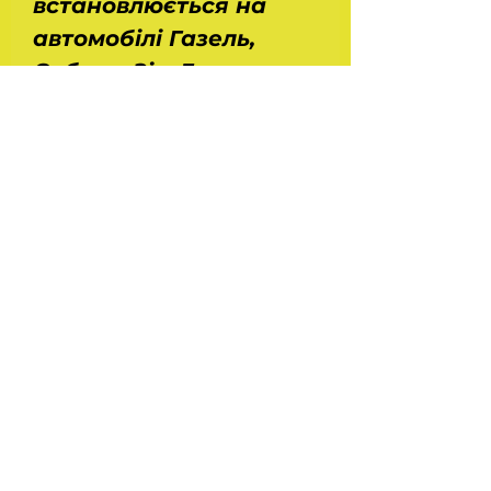
встановлюється на
автомобілі Газель,
Соболь, Зіл, Газ,
автобуси Паз,
трактора Т-150, Т-150К.
Напруга - 12 В. Сила
струму - 50 А.
Виробництво - СОАТЕ.
На головну
Україна Харків
ilinafaya@gmail.com
067-574-34-28