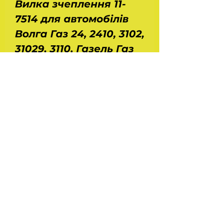
Вилка зчеплення 11-
7514 для автомобілів
Волга Газ 24, 2410, 3102,
31029, 3110, Газель Газ
3302, 2705, Соболь Газ
2217 з двигуном ЗМЗ
402 і Уаз з двигунами
УМЗ. Розміри: довжина
- 0,28 м, ширина - 0,1 м,
висота - 0,06 м.
На головну
Україна Харків
ilinafaya@gmail.com