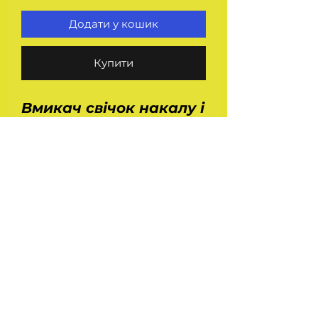
Додати у кошик
Купити
Вмикач свічок накалу і
стартера ВК 316Б У-ХЛ
(замок запалювання)
для автомобілів Маз,
Краз, Белаз і тракторів
МТЗ, ХТЗ - 120, 121, Т 150
і 150 К. Напруга - 12/24
В. Сила струму - 60 А.
На головну