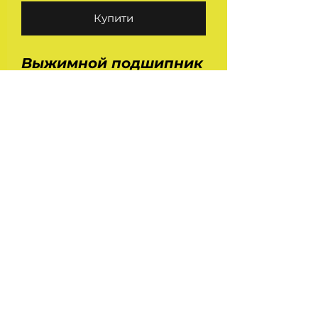
Купити
Выжимной подшипник
в сборе с муфтой
(ступицей) 130-1602052.
Применяется на
автомобилях Зил 130,
131, 4314, 4421,4333,
4945, 5301.
На головну
Україна Харків
ilinafaya@gmail.com