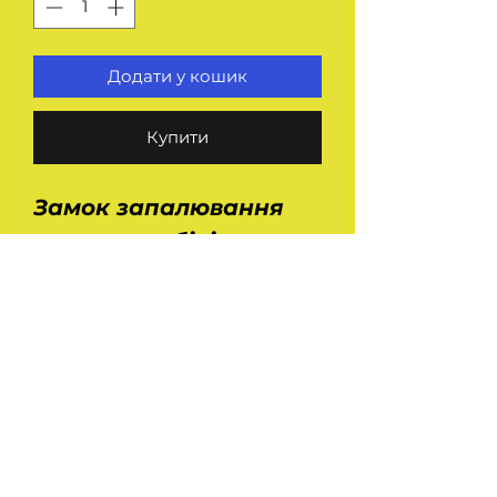
Додати у кошик
Купити
Замок запалювання
для автомобілів
сімейства Газель Газ
3302, 2705, 3221і Соболь
Газ 2217. 7 - контактів.
Виробництво -
Димитровград -
Супутник. Скоба
кріплення в комплекті.