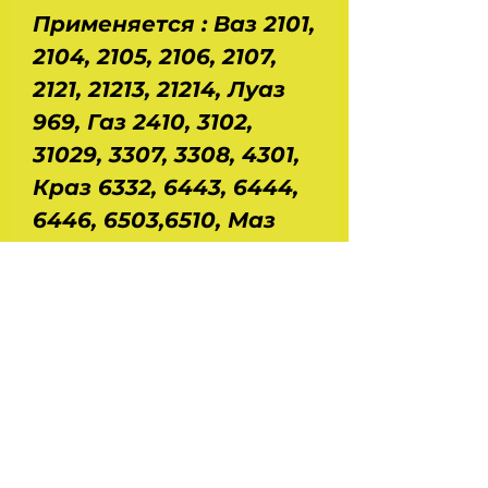
Применяется : Ваз 2101,
2104, 2105, 2106, 2107,
2121, 21213, 21214, Луаз
969, Газ 2410, 3102,
31029, 3307, 3308, 4301,
Краз 6332, 6443, 6444,
6446, 6503,6510, Маз
4370, 4371, 5432,
5440,6422, 6430, Иж
2715. Размеры : длина -
13 см, ширина - 12 см,
высота - 5 см. Вес -
0,42 кг. Производство -
ДААЗ - Димитровград.
Оригинал.