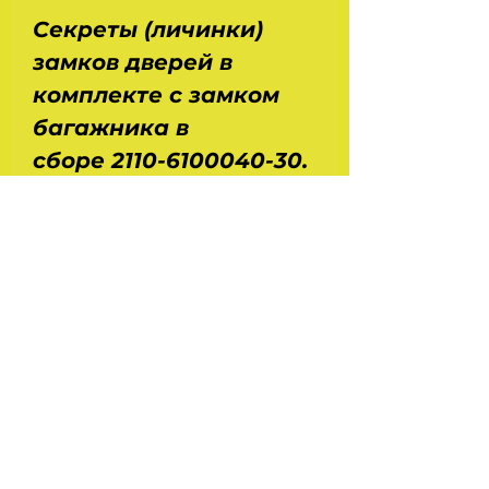
Секреты (личинки)
замков дверей в
комплекте с замком
багажника в
сборе 2110-6100040-30.
Применение : Ваз 2110,
21106. Размеры : длина
- 11 см, ширина - 5 см,
высота - 5 см. Вес - 0,33
кг. Производство -
ДААЗ - Димитровград.
Оригинал.
На головну