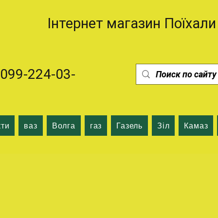
Інтернет магазин Поїхали
99-224-03-
кти
ваз
Волга
газ
Газель
Зіл
Камаз