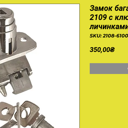
Замок баг
2109 с кл
личинкам
SKU: 2108-610
Pric
350,00₴