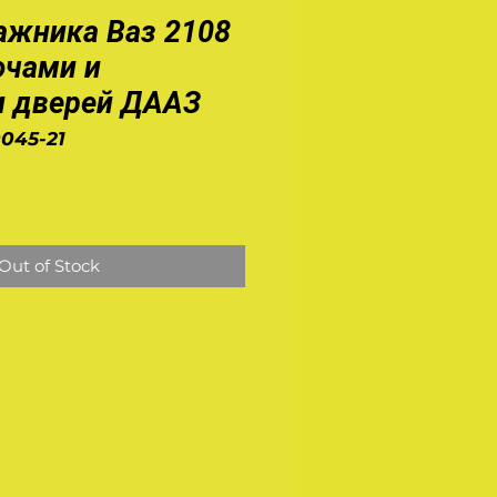
ажника Ваз 2108
ючами и
и дверей ДААЗ
0045-21
e
Out of Stock